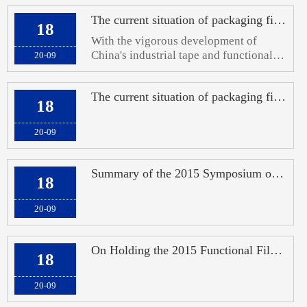
The current situation of packaging films in China: overcapacity of ordinary film
18
With the vigorous development of
China's industrial tape and functional
20-09
film industries, the demand for high-
end coating and cutting technology
The current situation of packaging films in China: overcapacity of ordinary film
equipment, as well as precision forming
18
and die-cutting of materials in the later
stage
20-09
Summary of the 2015 Symposium on Market and Technology Development in the Functi
18
20-09
On Holding the 2015 Functional Film Industry Market and Technology Development S
18
20-09