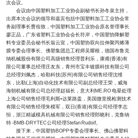
次会议。
会议由中国塑料加工工业协会副秘书长孙冬泉主持，
出席本次会议的领导和嘉宾包括中国塑料加工工业协会常
务副理事长曹俭致，中国塑料加工工业协会原名誉理事长
廖正品，广东省塑料工业协会会长符岸，中国塑协降解塑
料专业委员会秘书长翁云宣，中国塑协双向拉伸聚丙烯薄
膜专委会理事长、佛塑集团总工程师吴耀根，德国布鲁克
纳机械股份有限公司高级销售经理普利乐，康甫(香港)有
限公司董事总经理庄友东，青州市宝丰镀膜科技有限公司
总经理刘佩杰，哈勒科技(苏州)有限公司销售经理沈维
东，比勒(上海)自动化技术有限公司副总经理王荣，威海
海朝机械有限公司总经理赵福长，意大利ME.RO 电晕处理
上海公司销售经理毛利斯•达莱路盖，美国微觉视检测技术
有限公司销售经理朱模军，双日(香港)有限公司经理李志
恒，浙江精诚模具
机械
有限公司销售经理郎晓利，克鲁纳
特 -BMB-DRYTEC公司经理Stefan Rudoif。
接下来，中国塑协BOPP专委会理事长、佛山佛塑科