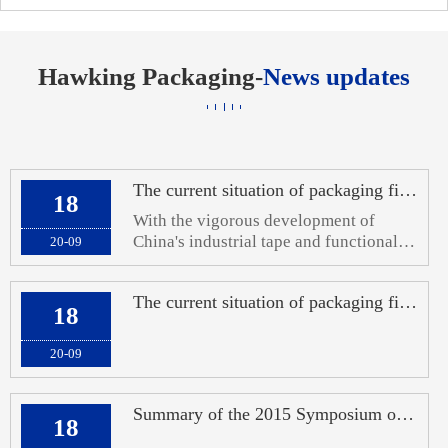
Hawking Packaging-
News updates
The current situation of packaging films in China: overcapacity of ordinary film
18
With the vigorous development of
China's industrial tape and functional
20-09
film industries, the demand for high-
end coating and cutting technology
The current situation of packaging films in China: overcapacity of ordinary film
equipment, as well as precision forming
18
and die-cutting of materials in the later
stage
20-09
Summary of the 2015 Symposium on Market and Technology Development in the Functi
18