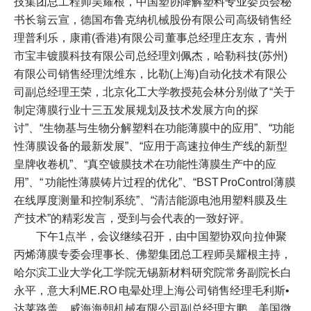
技集团总工程师吴耀根，中国塑协降解塑料专业委员会秘
书长翁云宣，德国布鲁克纳
机械
股份有限公司高级销售经
理普利乐，康甫(香港)有限公司董事总经理庄友东，青州
市宝丰镀膜科技有限公司总经理刘佩杰，哈勒科技(苏州)
有限公司销售经理沈维东，比勒(上海)自动化技术有限公
司副总经理王荣，北京化工大学教授苑会林分别做了“关于
制定薄膜行业十三五发展规划及技术发展方向的探
讨”、“生物基与生物分解塑料在功能薄膜中的应用”、“功能
性薄膜设备的最新发展”、“应用于高速拉伸生产线的新型
皇牌收卷机”、“真空镀膜技术在功能性薄膜生产中的应
用”、“ 功能性薄膜铸片过程的优化”、“BST ProControl薄膜
在线厚度测量和控制系统”、“清洁能源电池用塑料膜及生
产技术”的精彩发言，受到与会代表的一致好评。
下午1点半，会议继续召开，由中国塑协双向拉伸聚
丙烯薄膜专委会理事长、佛塑集团总工程师吴耀根主持，
哈尔滨工业大学化工学院无锡新材料研究院常务副院长白
永平，意大利ME.RO 电晕处理上海公司销售经理毛利斯•
达莱路盖，威海海朝
机械
有限公司副总经理方鹏，美国微